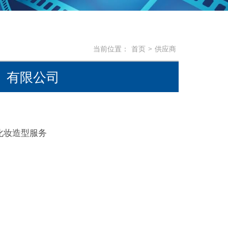
当前位置：
首页
>
供应商
）有限公司
化妆造型服务